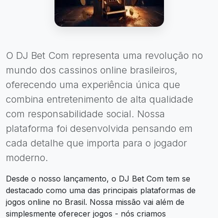
O DJ Bet Com representa uma revolução no
mundo dos cassinos online brasileiros,
oferecendo uma experiência única que
combina entretenimento de alta qualidade
com responsabilidade social. Nossa
plataforma foi desenvolvida pensando em
cada detalhe que importa para o jogador
moderno.
Desde o nosso lançamento, o DJ Bet Com tem se
destacado como uma das principais plataformas de
jogos online no Brasil. Nossa missão vai além de
simplesmente oferecer jogos - nós criamos