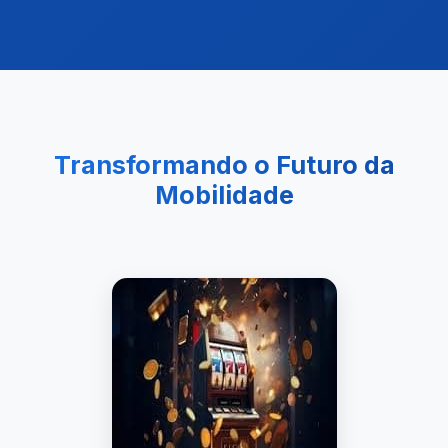
Transformando o Futuro da
Mobilidade